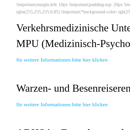
!important;margin-left: 10px !important;padding-top: 20px !i
rgba(255,255,255,0.85) !important;*background-color: rgb(25
Verkehrsmedizinische Unte
MPU
(Medizinisch-Psycho
für weitere Informationen bitte hier klicken
Warzen- und Besenreiseren
für weitere Informationen bitte hier klicken