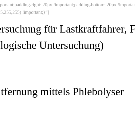
mportant;padding-right: 20px !important;padding-bottom: 20px !importan
5,255,255) !important;}“]
rsuchung für Lastkraftfahrer, 
logische Untersuchung)
tfernung mittels Phlebolyser