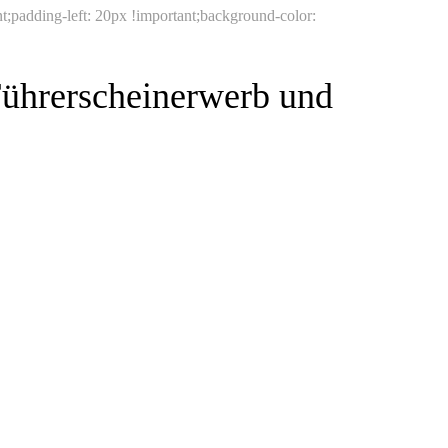
t;padding-left: 20px !important;background-color:
Führerscheinerwerb und