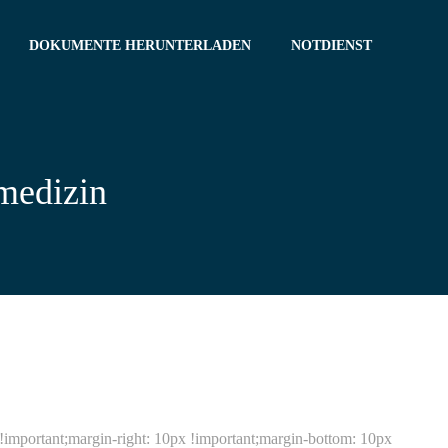
DOKUMENTE HERUNTERLADEN
NOTDIENST
medizin
ortant;margin-right: 10px !important;margin-bottom: 10px