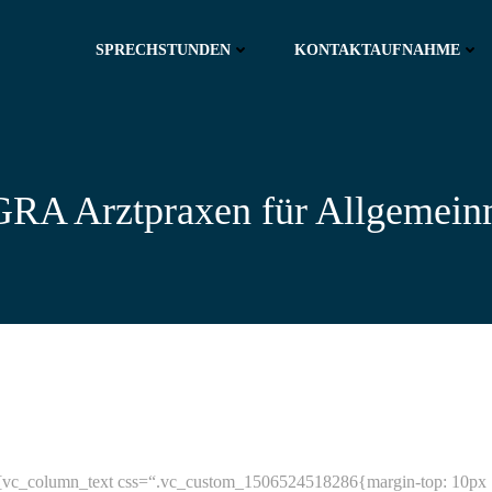
SPRECHSTUNDEN
KONTAKTAUFNAHME
A Arztpraxen für Allgemein
_column_text css=“.vc_custom_1506524518286{margin-top: 10px !imp