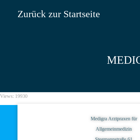
Zum
Inhalt
Zurück zur Startseite
springen
MEDIGR
Views: 19930
Medigra Arztpraxen für
Allgemeinmedizin
Stegmannstraße 61