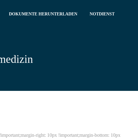
DOKUMENTE HERUNTERLADEN
NOTDIENST
medizin
ortant;margin-right: 10px !important;margin-bottom: 10px