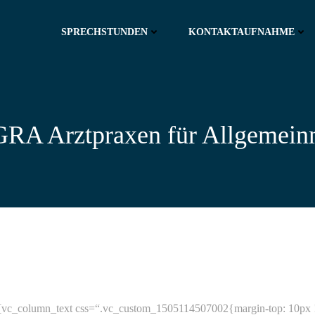
SPRECHSTUNDEN
KONTAKTAUFNAHME
A Arztpraxen für Allgemein
_column_text css=“.vc_custom_1505114507002{margin-top: 10px !imp